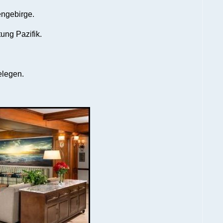
engebirge.
ung Pazifik.
elegen.