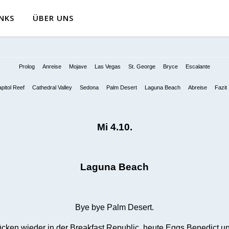
INKS
ÜBER UNS
Prolog
Anreise
Mojave
Las Vegas
St. George
Bryce
Escalante
pitol Reef
Cathedral Valley
Sedona
Palm Desert
Laguna Beach
Abreise
Fazit
Mi 4.10.
Laguna Beach
Bye bye Palm Desert.
ücken wieder in der Breakfast Republic, heute Eggs Benedict u