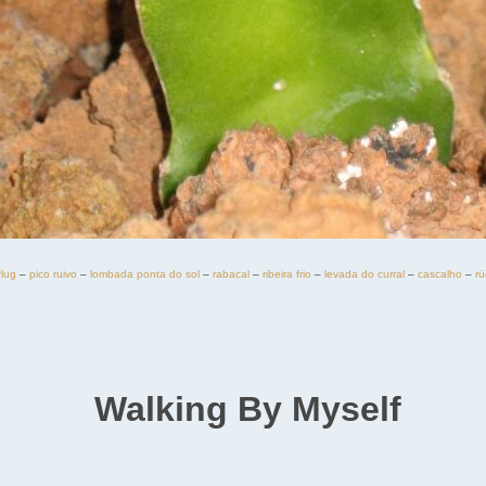
flug
–
pico ruivo
–
lombada ponta do sol
–
rabacal
–
ribeira frio
–
levada do curral
–
cascalho
–
rü
Walking By Myself