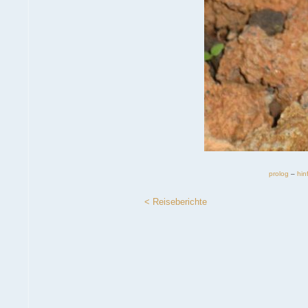
prolog
–
hin
< Reiseberichte