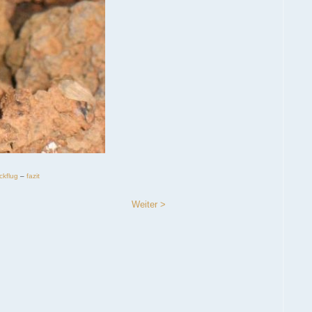
ckflug
–
fazit
Weiter >