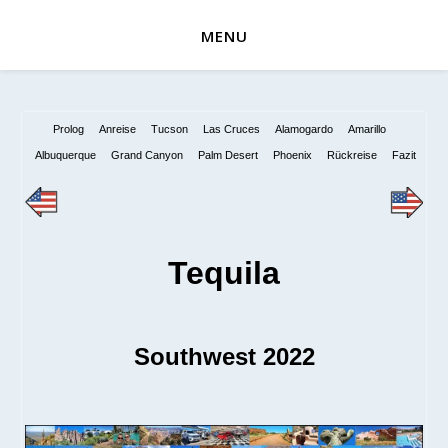
MENU
Prolog
Anreise
Tucson
Las Cruces
Alamogardo
Amarillo
Albuquerque
Grand Canyon
Palm Desert
Phoenix
Rückreise
Fazit
Tequila
Southwest 2022