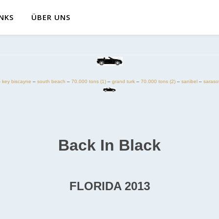
INKS
ÜBER UNS
–
key biscayne
–
south beach
–
70.000 tons (1)
–
grand turk
–
70.000 tons (2)
–
sanibel
–
saraso
Back In Black
FLORIDA 2013