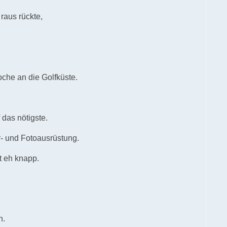
raus rückte,
oche an die Golfküste.
das nötigste.
- und Fotoausrüstung.
t eh knapp.
n.