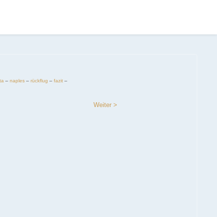
ta
–
naples
–
rückflug
–
fazit
–
Weiter >