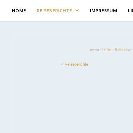
HOME
REISEBERICHTE
IMPRESSUM
L
prolog
–
hinflug
–
florida keys
< Reiseberichte