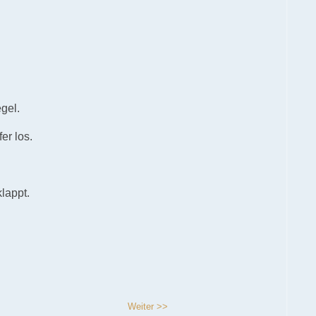
gel.
er los.
lappt.
Weiter >>