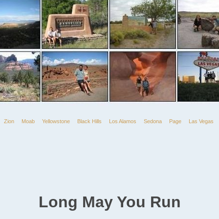
Zion
Moab
Yellowstone
Black Hills
Los Alamos
Sedona
Page
Las Vegas
Long May You Run