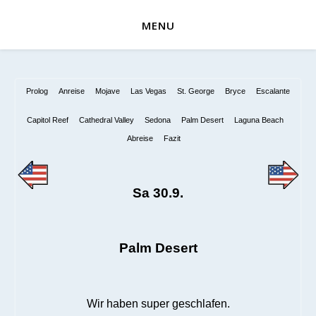
MENU
Prolog
Anreise
Mojave
Las Vegas
St. George
Bryce
Escalante
Capitol Reef
Cathedral Valley
Sedona
Palm Desert
Laguna Beach
Abreise
Fazit
Sa 30.9.
Palm Desert
Wir haben super geschlafen.