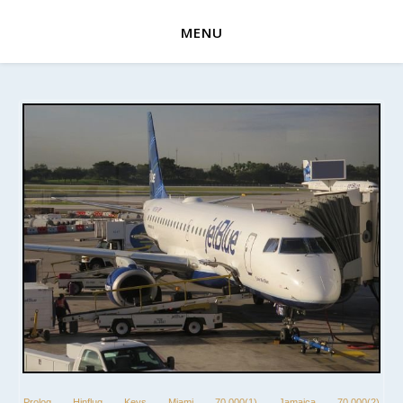
MENU
Prolog
Hinflug
Keys
Miami
70.000(1)
Jamaica
70.000(2)