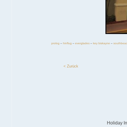
prolog
–
hinflug
–
everglades
–
key biskayne
–
southbea
< Zurück
Holiday I