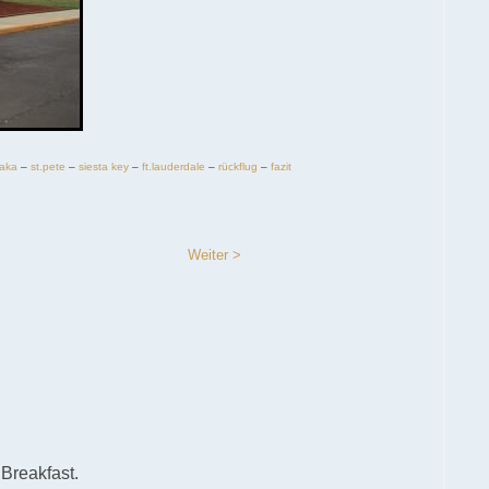
aka
–
st.pete
–
siesta key
–
ft.lauderdale
–
rückflug
–
fazit
Weiter >
Breakfast.