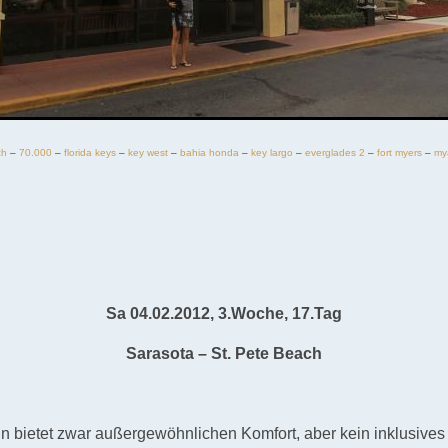
ch
–
70.000
–
florida keys
–
key west
–
bahia honda
–
key largo
–
everglades 2
–
fort myers
–
my
Sa 04.02.2012, 3.Woche, 17.Tag
Sarasota – St. Pete Beach
nn bietet zwar außergewöhnlichen Komfort, aber kein inklusives 