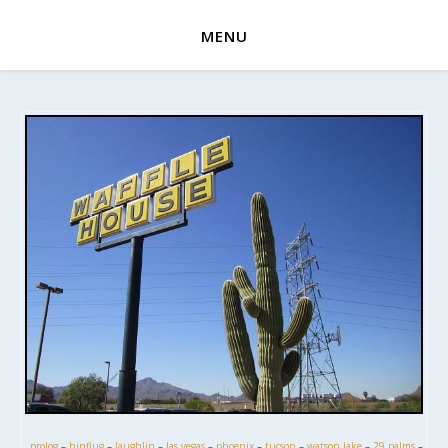
MENU
prolog
–
hinflug
–
laughlin
–
las vegas
–
phoenix
–
tucson
–
watson lake
–
29 palms
–