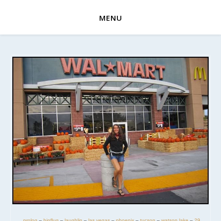
MENU
prolog
–
hinflug
–
laughlin
–
las vegas
–
phoenix
–
tucson
–
watson lake
–
29