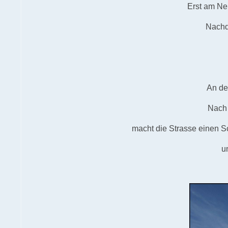
Erst am Nel
Nachde
An de
Nach 
macht die Strasse einen 
u