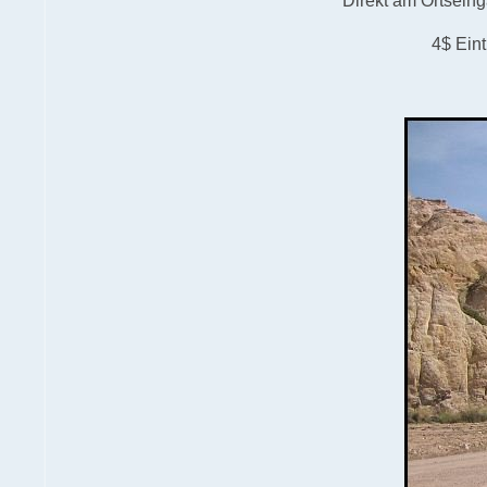
Direkt am Ortseing
4$ Eint