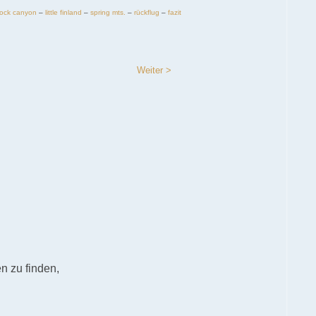
rock canyon
–
little finland
–
spring mts.
–
rückflug
–
fazit
Weiter >
n zu finden,