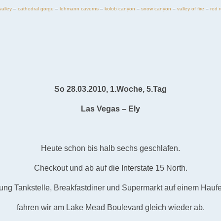
valley
–
cathedral gorge
–
lehmann caverns
–
kolob canyon
–
snow canyon
–
valley of fire
–
red 
So 28.03.2010, 1.Woche, 5.Tag
Las Vegas – Ely
Heute schon bis halb sechs geschlafen.
Checkout und ab auf die Interstate 15 North.
nung Tankstelle, Breakfastdiner und Supermarkt auf einem Haufe
fahren wir am Lake Mead Boulevard gleich wieder ab.