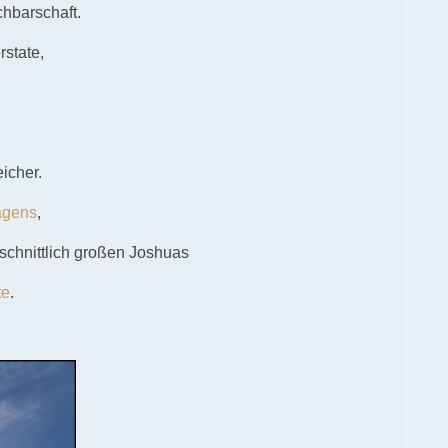
hbarschaft.
rstate,
icher.
agens
,
chnittlich großen Joshuas
te
.