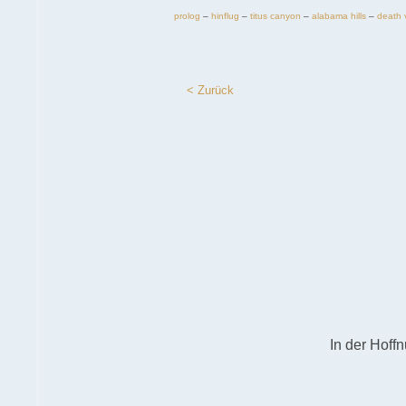
prolog
–
hinflug
–
titus canyon
–
alabama hills
–
death 
< Zurück
In der Hoff