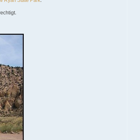
w Ryan State Park
.
echtigt.