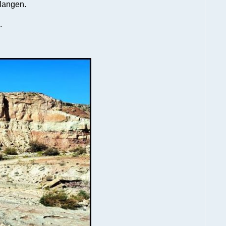
elangen.
.